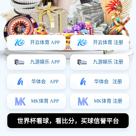
最新新闻
足球明星比心照片头像分享让你感受他们的热情与魅力
徐根宝与中国足球的辉煌历程及其对年轻球员的深远影响
点球高手盘点足球明星们的罚球技巧与心理素质分析
足球明星精彩瞬间集锦全景展示尽享足球魅力与激情