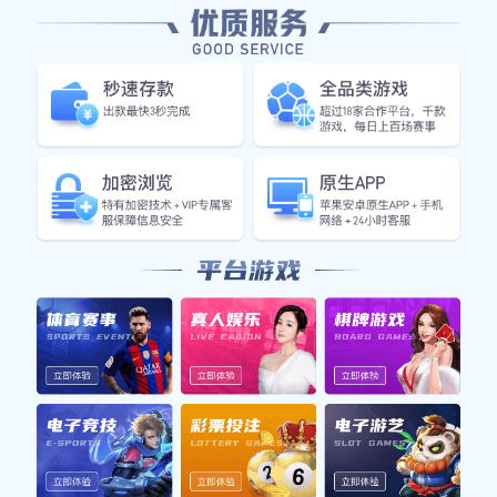
足球明星武士发型男士造型解析与时尚搭配建议
足球明星踢球精准度的秘密揭示与技术分析探讨
揭晓足球明星卡包的惊喜瞬间与精彩瞬间分享
中国足球明星猝死事件引发社会关注呼吁加强运动员健康
管理与心理支持
武汉排球队在世界锦标赛中的精彩表现与潜力分析
足球明星们的速度之争谁才是绿茵场上跑得最快的传奇球
员
南京网球队与广州网球队赛后复盘分析灵活性表现与战术
对比
1月16日足球明星的精彩瞬间与成就回顾